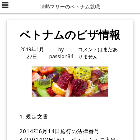
Skip
情熱マリーのベトナム就職
to
content
ベトナムのビザ情報
2019年1月
by
コメントはまだあ
passion84
27日
りません
1. 規定文書
2014年6月14日施行の法律番号
47/2014/QH13は、ベトナムへの入出